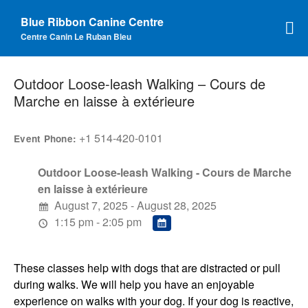
Blue Ribbon Canine Centre
Centre Canin Le Ruban Bleu
Training Services
Group Classes
Outdoor Loose-leash Walking – Cours de
Marche en laisse à extérieure
Personalized Services
Become A Trainer
+1 514-420-0101
Event Phone:
Wedding Package
Events
Outdoor Loose-leash Walking - Cours de Marche
Contact Us
en laisse à extérieure
August 7, 2025 - August 28, 2025
Hall Rental
1:15 pm - 2:05 pm
More
Meet The Pack
These classes help with dogs that are distracted or pull
Gallery
during walks. We will help you have an enjoyable
F.A.Q.
experience on walks with your dog. If your dog is reactive,